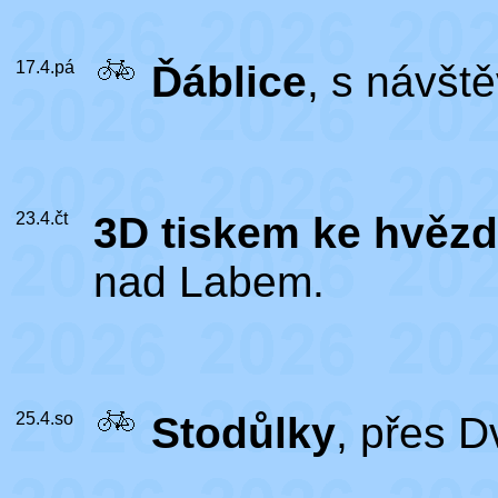
17.4.pá
Ďáblice
, s návš
23.4.čt
3D tiskem ke hvěz
nad Labem.
25.4.so
Stodůlky
, přes 