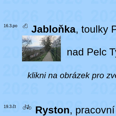
16.3.po
Jabloňka
, toulky 
nad Pelc Ty
klikni na obrázek pro zv
19.3.čt
Ryston
, pracovn