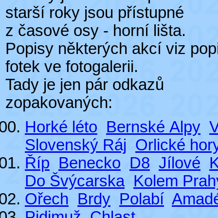
starší roky jsou přístupné
z časové osy - horní lišta.
Popisy některých akcí viz pop
fotek ve fotogalerii.
Tady je jen pár odkazů
zopakovaných:
Horké léto
Bernské Alpy
V
Slovenský Ráj
Orlické hor
Říp
Benecko
D8
Jílové
K
Do Švýcarska
Kolem Prah
Ořech
Brdy
Polabí
Amad
Pidimuž
Chlast