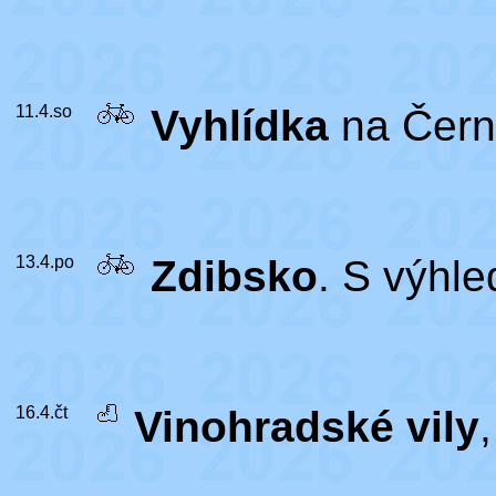
11.4.so
Vyhlídka
na Čern
13.4.po
Zdibsko
. S výhl
16.4.čt
Vinohradské vily