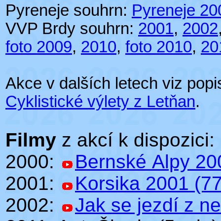
Pyreneje souhrn:
Pyreneje 20
VVP Brdy souhrn:
2001
,
2002
foto 2009
,
2010
,
foto 2010
,
20
Akce v dalších letech viz popis
Cyklistické výlety z Letňan
.
Filmy
z akcí k dispozici:
2000:
Bernské Alpy 20
2001:
Korsika 2001 (77
2002:
Jak se jezdí z n