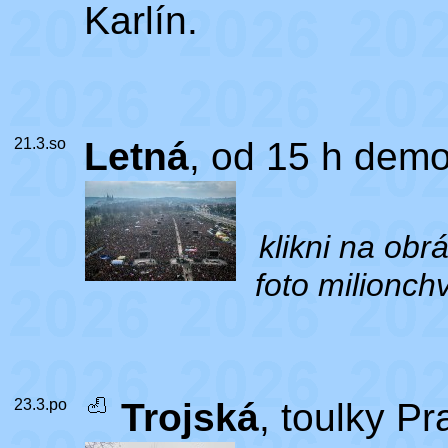
Karlín.
21.3.so
Letná
, od 15 h dem
klikni na obr
foto milionchv
23.3.po
Trojská
, toulky P