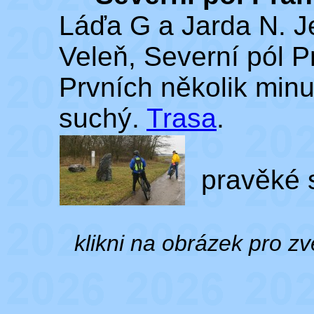
Láďa G a Jarda N. Je
Veleň, Severní pól P
Prvních několik minu
suchý.
Trasa
.
pravěké sí
klikni na obrázek pro zv