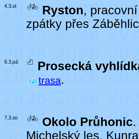
4.3.st
Ryston
, pracovní
zpátky přes Záběhlic
6.3.pá
Prosecká vyhlídk
.
trasa
7.3.so
Okolo Průhonic
.
Michelský les, Kunra