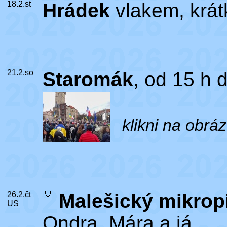
18.2.st
Hrádek
vlakem, krát
21.2.so
Staromák
, od 15 h 
klikni na obrá
26.2.čt
Malešický mikrop
US
Ondra, Mára a já.