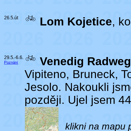
26.5.út
Lom Kojetice
, k
29.5.-6.6.
Venedig Radweg
Poznání
Vipiteno, Bruneck, To
Jesolo. Nakoukli jsm
později. Ujel jsem 4
klikni na mapu 