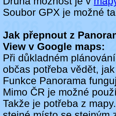
Druhá možnost je v
map
Soubor GPX je možné tak
Jak přepnout z Panora
View v Google maps:
Při důkladném plánování
občas potřeba vědět, jak
Funkce Panorama funguj
Mimo ČR je možné použít
Takže je potřeba z mapy
stejné místo se stejným