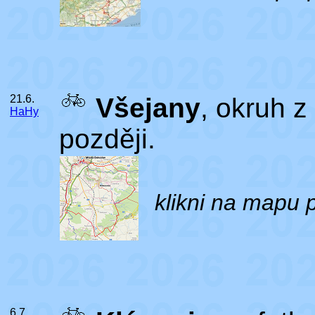
21.6.
Všejany
, okruh 
HaHy
později.
klikni na mapu 
6.7.