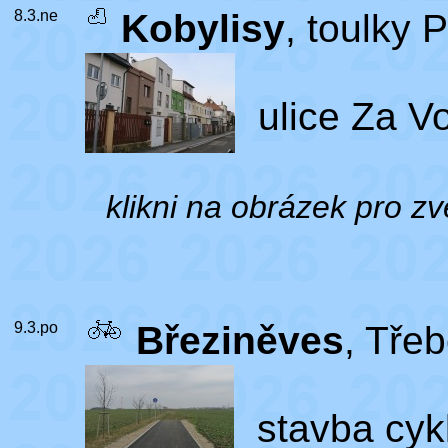
8.3.ne
Kobylisy
, toulky 
ulice Za V
klikni na obrázek pro zv
9.3.po
Březiněves
, Tře
stavba cykl