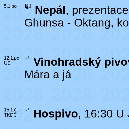
5.1.po
Nepál
, prezentace
Ghunsa - Oktang, ko
12.1.po
Vinohradský pivo
US
Mára a já
15.1.čt
Hospivo
, 16:30 U
TKDČ