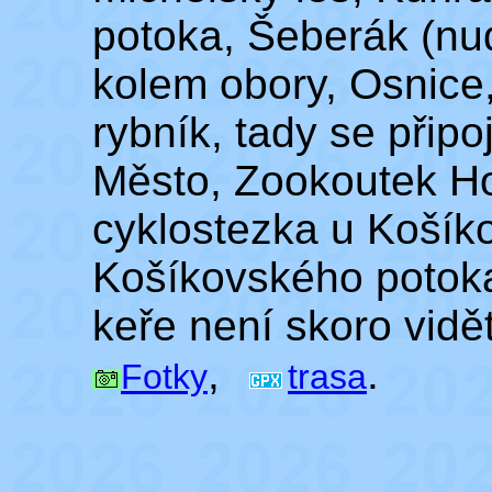
potoka, Šeberák (nu
kolem obory, Osnice
rybník, tady se připo
Město, Zookoutek Ho
cyklostezka u Košík
Košíkovského potoka,
keře není skoro vidět
,
.
Fotky
trasa