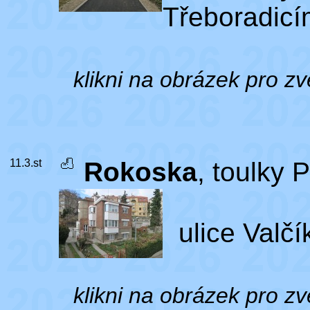
Třeboradicí
klikni na obrázek pro zv
11.3.st
Rokoska
, toulky 
ulice Valčí
klikni na obrázek pro zv