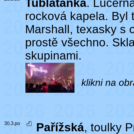
Tublatanka
. Lucern
rocková kapela. Byl 
Marshall, texasky s 
prostě všechno. Skla
skupinami.
klikni na ob
30.3.po
Pařížská
, toulky 