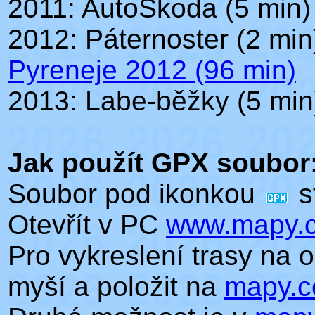
2011: AutoŠkoda (5 min)
2012: Páternoster (2 min
Pyreneje 2012 (96 min)
2013: Labe-běžky (5 min
Jak použít GPX soubor
Soubor pod ikonkou
s
Otevřít v PC
www.mapy.
Pro vykreslení trasy na
myší a položit na
mapy.