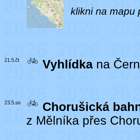
klikni na mapu 
21.5.čt
Vyhlídka
na Čern
23.5.so
Chorušická bah
z Mělníka přes Choru