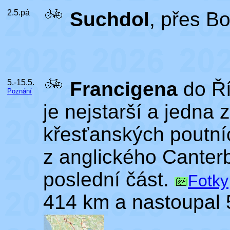
2.5.pá
Suchdol
, přes B
5.-15.5.
Francigena
do Ří
Poznání
je nejstarší a jedna
křesťanských poutní
z anglického Canterb
poslední část.
Fotky
414 km a nastoupal 