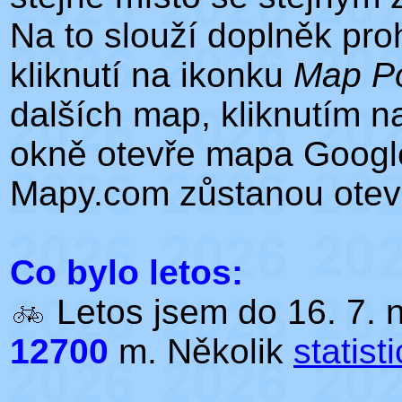
Na to slouží doplněk pro
kliknutí na ikonku
Map Po
dalších map, kliknutím 
okně otevře mapa Google
Mapy.com zůstanou otevř
Co bylo letos:
Letos jsem do 16. 7. n
12700
m. Několik
statist