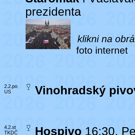
prezidenta
klikni na obr
foto internet
2.2.po
Vinohradský pivo
US
4.2.st
Hospivo
16:30, Pe
TKDČ