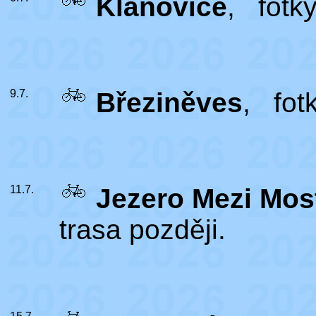
Klánovice
,
fotk
9.7.
Březiněves
,
fot
11.7.
Jezero Mezi Mos
trasa později.