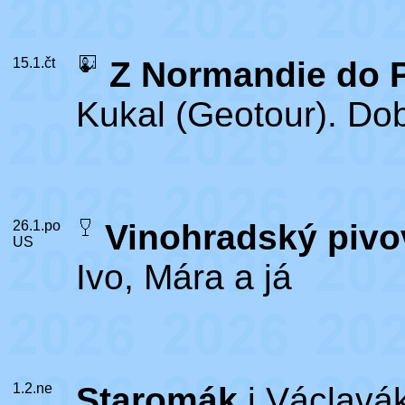
15.1.čt
Z Normandie do 
Kukal (Geotour). Do
26.1.po
Vinohradský pivo
US
Ivo, Mára a já
1.2.ne
Staromák
i Václavá