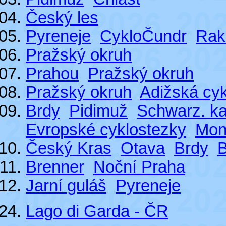
Český les
Pyreneje
CykloČundr
Rak
Pražský okruh
Prahou
Pražský okruh
Pražský okruh
Adižská cy
Brdy
Pidimuž
Schwarz. ka
Evropské cyklostezky
Mon
Český Kras
Otava
Brdy
Brenner
Noční Praha
Jarní guláš
Pyreneje
Lago di Garda - ČR