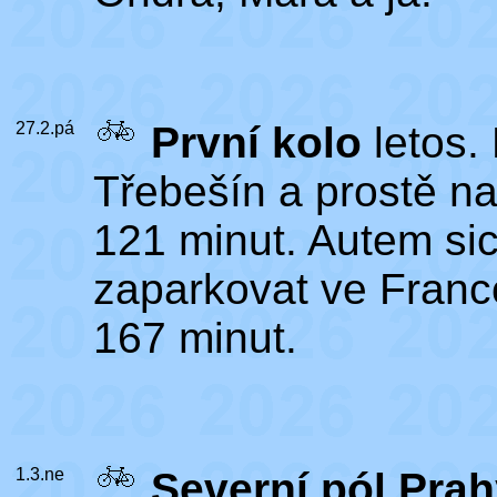
27.2.pá
První kolo
letos.
Třebešín a prostě na 
121 minut. Autem sic
zaparkovat ve Fran
167 minut.
1.3.ne
Severní pól Pra