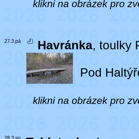
klikni na obrázek pro zv
27.3.pá
Havránka
, toulky
Pod Haltý
klikni na obrázek pro zv
28.3.so