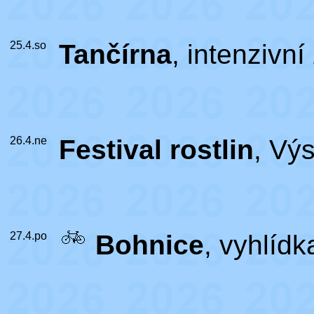
25.4.so
Tančírna
, intenzivn
26.4.ne
Festival rostlin
, Vý
27.4.po
Bohnice
, vyhlíd