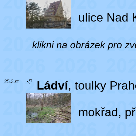
ulice Nad 
klikni na obrázek pro zv
25.3.st
Ládví
, toulky Prah
mokřad, př