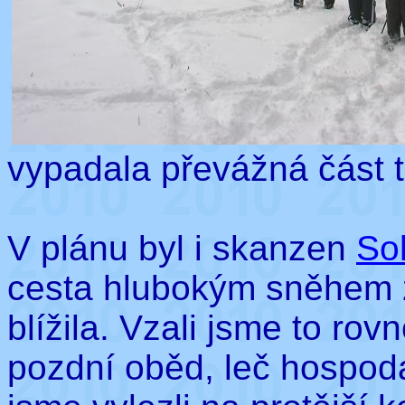
vypadala převážná část t
V plánu byl i skanzen
So
cesta hlubokým sněhem 
blížila. Vzali jsme to ro
pozdní oběd, leč hospod