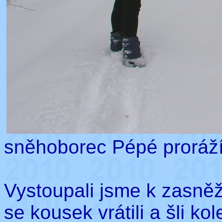
sněhoborec Pépé proráž
Vystoupali jsme k zasně
se kousek vrátili a šli 