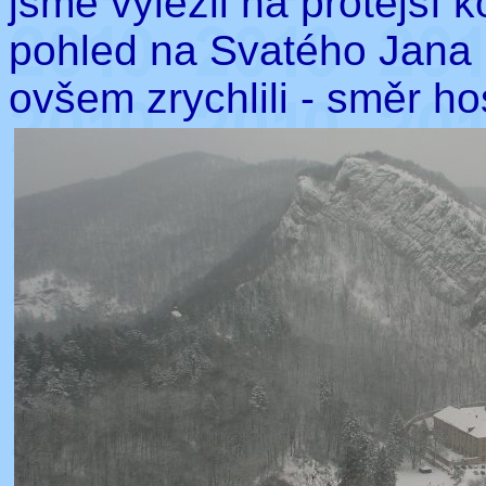
jsme vylezli na protější 
pohled na Svatého Jana i
ovšem zrychlili - směr h