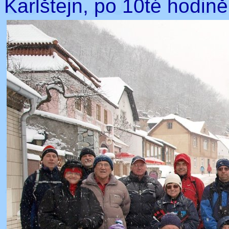
Karlštejn, po 10té hodině