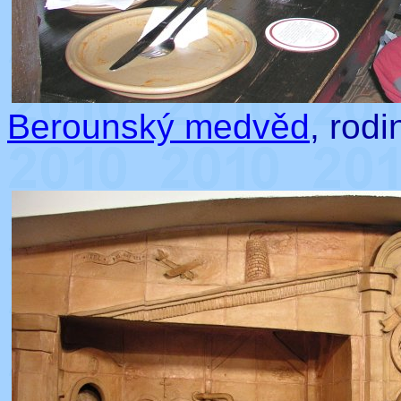
Berounský medvěd
, rodi