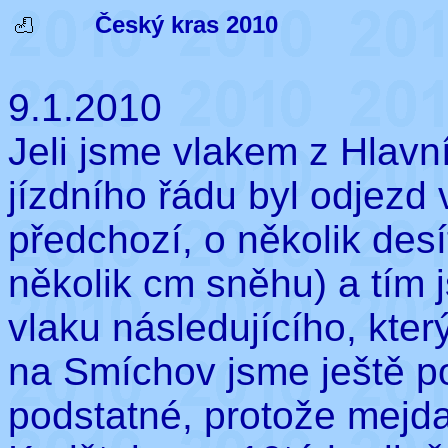
Český kras 2010
9.1.2010
Jeli jsme vlakem z Hlavn
jízdního řádu byl odjezd v
předchozí, o několik des
několik cm sněhu) a tím 
vlaku následujícího, kte
na Smíchov jsme ještě po
podstatné, protože mejda