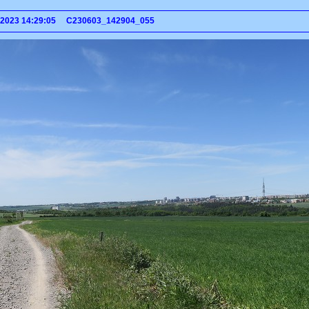
a 2023 14:29:05 C230603_142904_055