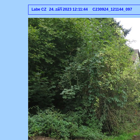
Labe CZ 24. září 2023 12:11:44 C230924_121144_097