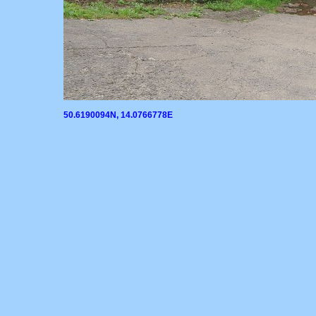
50.6190094N, 14.0766778E