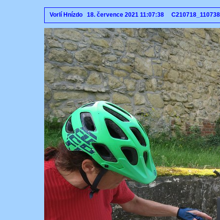
Vorlí Hnízdo 18. července 2021 11:07:38 C210718_11073