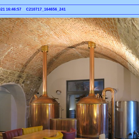
 2021 16:46:57 C210717_164656_241