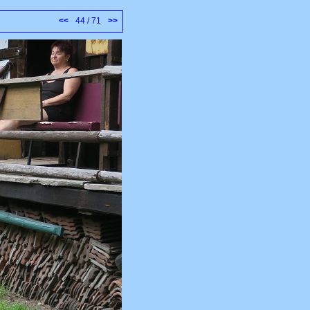
<<
44 / 71
>>