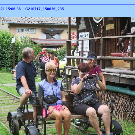
 2021 15:06:36 C210717_150636_235